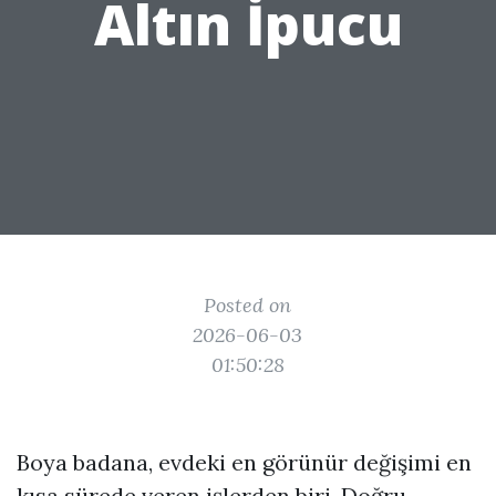
Altın İpucu
Posted on
2026-06-03
01:50:28
Boya badana, evdeki en görünür değişimi en
kısa sürede veren işlerden biri. Doğru